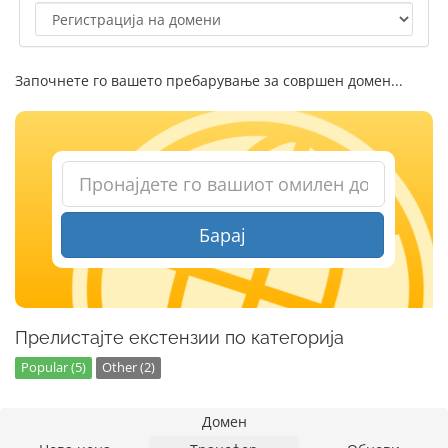
Започнете го вашето пребарување за совршен домен...
Барај
Прелистајте екстензии по категорија
Popular (5)
Other (2)
Домен