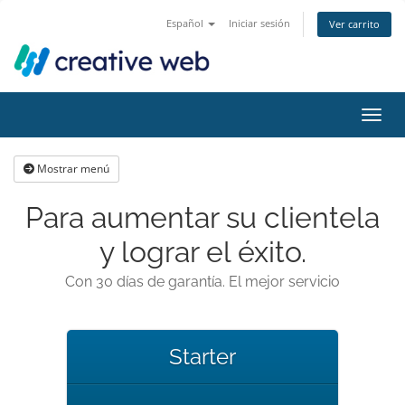
Español
Iniciar sesión
Ver carrito
Activ
Mostrar menú
Para aumentar su clientela
y lograr el éxito.
Con 30 días de garantía. El mejor servicio
Starter