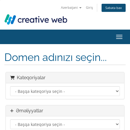
Azerbaijani
Giriş
Səbətə bax
Naviq
Domen adınızı seçin...
Kateqoriyalar
Əməliyyatlar