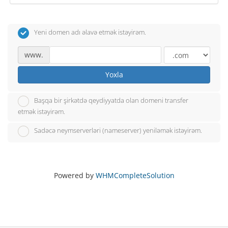
Yeni domen adı əlavə etmək istəyirəm.
www.
Yoxla
Başqa bir şirkətdə qeydiyyatda olan domeni transfer
etmək istəyirəm.
Sadəcə neymserverləri (nameserver) yeniləmək istəyirəm.
Powered by
WHMCompleteSolution