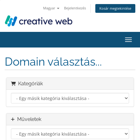
Magyar
Bejelentkezés
Kosár megtekintése
Váltá
Domain választás...
Kategóriák
Műveletek