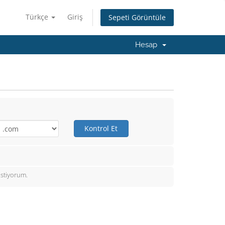
Türkçe
Giriş
Sepeti Görüntüle
Hesap
Kontrol Et
istiyorum.