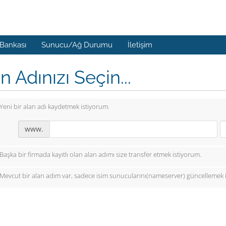
 Bankası
Sunucu/Ağ Durumu
İletişim
n Adınızı Seçin...
Yeni bir alan adı kaydetmek istiyorum.
www.
Başka bir firmada kayıtlı olan alan adımı size transfer etmek istiyorum.
Mevcut bir alan adım var, sadece isim sunucularını(nameserver) güncellemek 