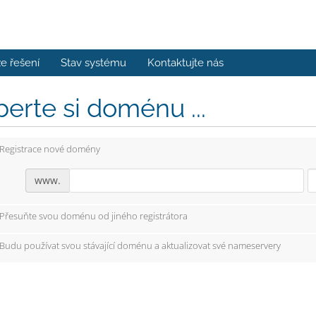
e řešení
Stav systému
Kontaktujte nás
erte si doménu ...
Registrace nové domény
www.
Přesuňte svou doménu od jiného registrátora
Budu používat svou stávající doménu a aktualizovat své nameservery