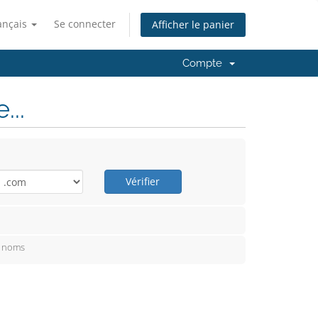
ançais
Se connecter
Afficher le panier
Compte
..
Vérifier
e noms