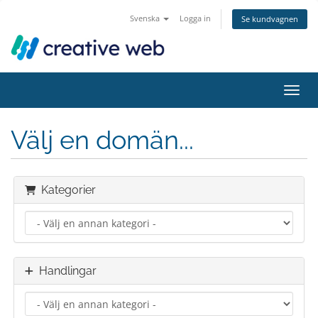
Svenska
Logga in
Se kundvagnen
Växla
Välj en domän...
Kategorier
Handlingar