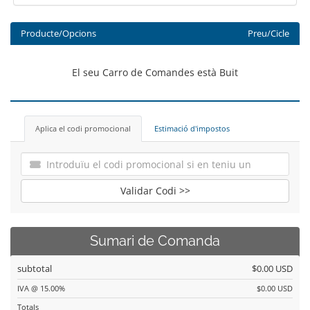
Producte/Opcions
Preu/Cicle
El seu Carro de Comandes està Buit
Aplica el codi promocional
Estimació d'impostos
Validar Codi >>
Sumari de Comanda
subtotal
$0.00 USD
IVA @ 15.00%
$0.00 USD
Totals