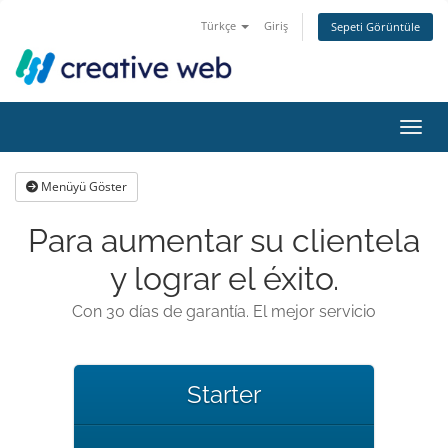
Türkçe
Giriş
Sepeti Görüntüle
Gezin
Menüyü Göster
Para aumentar su clientela
y lograr el éxito.
Con 30 días de garantía. El mejor servicio
Starter