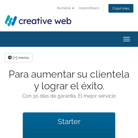
Română
Autentificare
Coșul meu
Navig
[+] meniu
Para aumentar su clientela
y lograr el éxito.
Con 30 días de garantía. El mejor servicio
Starter