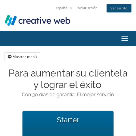
Español
Iniciar sesión
Ver carrito
Activ
Mostrar menú
Para aumentar su clientela
y lograr el éxito.
Con 30 días de garantía. El mejor servicio
Starter