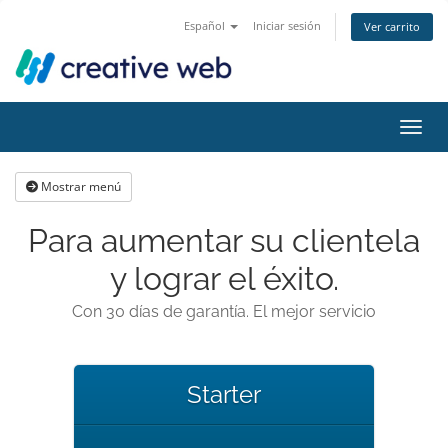
Español
Iniciar sesión
Ver carrito
Activ
Mostrar menú
Para aumentar su clientela
y lograr el éxito.
Con 30 días de garantía. El mejor servicio
Starter